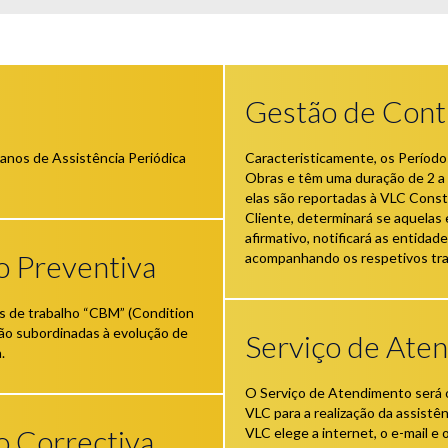
Gestão de Cont
anos de Assistência Periódica
Caracteristicamente, os Períod
Obras e têm uma duração de 2 a 5
elas são reportadas à VLC Cons
Cliente, determinará se aquelas 
afirmativo, notificará as entidad
o Preventiva
acompanhando os respetivos tra
s de trabalho “CBM” (Condition
tão subordinadas à evolução de
Serviço de Ate
.
O Serviço de Atendimento será o
VLC para a realização da assist
 Correctiva
VLC elege a internet, o e-mail e