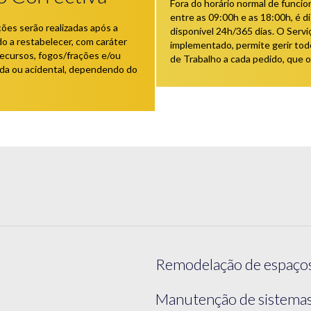
Fora do horário normal de funci
entre as 09:00h e as 18:00h, é 
ões serão realizadas após a
disponível 24h/365 dias. O Serv
do a restabelecer, com caráter
implementado, permite gerir tod
recursos, fogos/frações e/ou
de Trabalho a cada pedido, que o 
ada ou acidental, dependendo do
Remodelação de espaços (
Manutenção de sistema